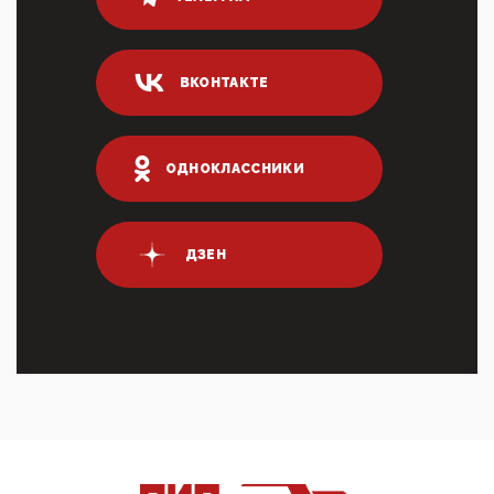
80% сирийцев в ФРГ должны вернуться на родину.
Он это ...
04:47, 10 Апреля 2026
ВКОНТАКТЕ
ИНН для переводов по СБП это первый шаг из
логических двухЗаполнение ИНН при любых
переводах по ...
03:35, 10 Апреля 2026
ОДНОКЛАССНИКИ
Суммарное вознаграждение менеджменту в 15
крупных банках по итогам 2025 года превысило 63
млрд руб. ...
03:01, 10 Апреля 2026
ДЗЕН
Террорист и убийца Буданов вальяжно сообщил,
что союзники просили Киев не наносить удары по
энергети...
01:54, 10 Апреля 2026
ПрезидентПутинвчера вечером обьявил
Пасхальное перемирие с 16 часов субботы до конца
дня Воскресен...
01:09, 10 Апреля 2026
Цифроконцлагерь работает только на
входМошенники активно пользуются аккаунтами на