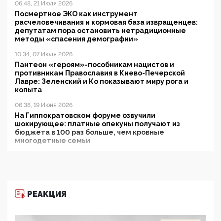
06:48, 21 Июля 2026
Посмертное ЭКО как инструмент
расчеловечивания и кормовая база извращенцев:
депутатам пора остановить нетрадиционные
методы «спасения демографии»
10:34, 07 Июля 2026
Пантеон «героям»-пособникам нацистов и
противникам Православия в Киево-Печерской
Лавре: Зеленский и Ко показывают миру рога и
копыта
06:38, 19 Июня 2026
На Гиппократовском форуме озвучили
шокирующее: платные опекуны получают из
бюджета в 100 раз больше, чем кровные
многодетные семьи
05:00, 13 Июня 2026
Разбор учебника Обществознания под редакцией
Медведева: суверенитет, традиционные ценности
и немного двоемыслия
РЕАКЦИЯ
11:53, 09 Июня 2026
Прокуратура наконец увидела экстремистскую
деятельность ИИТО ЮНЕСКО в России, но