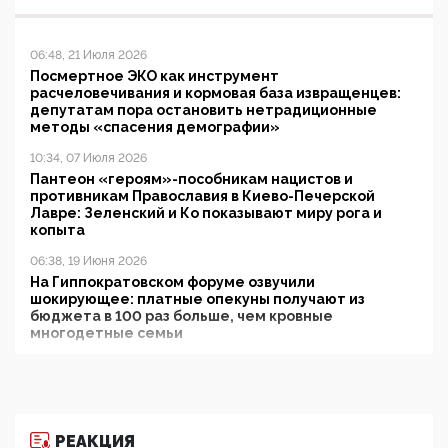
06:48, 21 Июля 2026
Посмертное ЭКО как инструмент
расчеловечивания и кормовая база извращенцев:
депутатам пора остановить нетрадиционные
методы «спасения демографии»
10:34, 07 Июля 2026
Пантеон «героям»-пособникам нацистов и
противникам Православия в Киево-Печерской
Лавре: Зеленский и Ко показывают миру рога и
копыта
06:38, 19 Июня 2026
На Гиппократовском форуме озвучили
шокирующее: платные опекуны получают из
бюджета в 100 раз больше, чем кровные
многодетные семьи
05:00, 13 Июня 2026
Разбор учебника Обществознания под редакцией
Медведева: суверенитет, традиционные ценности
и немного двоемыслия
РЕАКЦИЯ