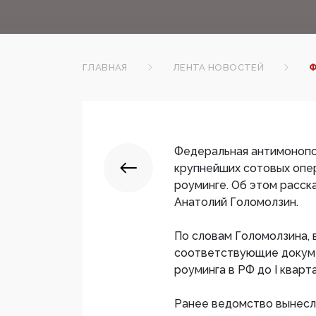
ГЛАВНАЯ
ЛЕНТА НОВОСТЕЙ
Ф
Федеральная антимонопо
крупнейших сотовых опер
роуминге. Об этом расс
Анатолий Голомолзин.
По словам Голомолзина, 
соответствующие докуме
роуминга в РФ до I кварта
Ранее ведомство вынесл