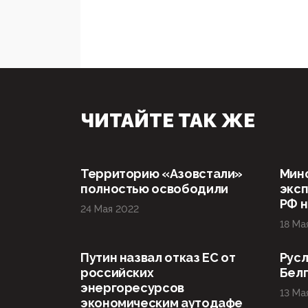
ЧИТАЙТЕ ТАК ЖЕ
Территорию «Азовстали»
Мин
полностью освободили
эксп
РФ н
24 Мая 2022
18 Ма
Путин назвал отказ ЕС от
Русл
российских
Бел
энергоресурсов
13 Ма
экономическим аутодафе