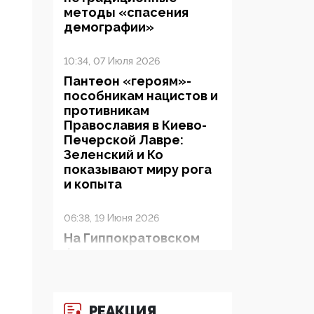
методы «спасения
демографии»
10:34, 07 Июля 2026
Пантеон «героям»-
пособникам нацистов и
противникам
Православия в Киево-
Печерской Лавре:
Зеленский и Ко
показывают миру рога
и копыта
06:38, 19 Июня 2026
На Гиппократовском
форуме озвучили
шокирующее: платные
опекуны получают из
бюджета в 100 раз
РЕАКЦИЯ
больше, чем кровные