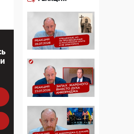
многодетные семьи
05:00, 13 Июня 2026
Разбор учебника
Обществознания под
редакцией Медведева:
суверенитет,
СЬ
традиционные
ценности и немного
ТИ
двоемыслия
11:53, 09 Июня 2026
Прокуратура наконец
увидела
экстремистскую
деятельность ИИТО
ЮНЕСКО в России, но
цифроглобалисты
продолжают
определять повестку в