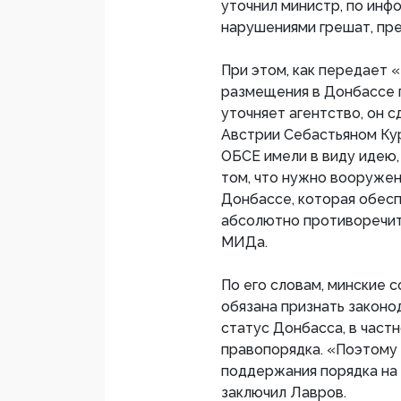
уточнил министр, по инф
нарушениями грешат, пр
При этом, как передает
размещения в Донбассе п
уточняет агентство, он 
Австрии Себастьяном Ку
ОБСЕ имели в виду идею,
том, что нужно вооруже
Донбассе, которая обесп
абсолютно противоречит
МИДа.​
По его словам, минские 
обязана признать законо
статус Донбасса, в част
правопорядка. «Поэтому
поддержания порядка на 
заключил Лавров.