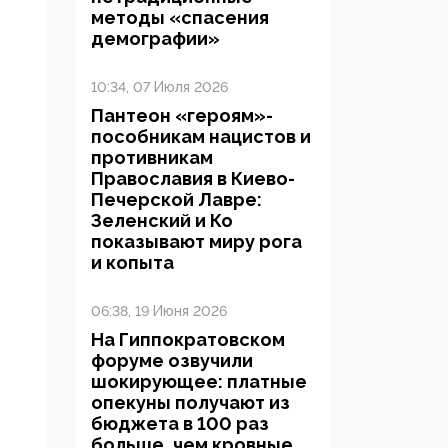
методы «спасения
демографии»
10:34, 07 Июля 2026
Пантеон «героям»-
пособникам нацистов и
противникам
Православия в Киево-
Печерской Лавре:
Зеленский и Ко
показывают миру рога
и копыта
06:38, 19 Июня 2026
На Гиппократовском
форуме озвучили
шокирующее: платные
опекуны получают из
бюджета в 100 раз
больше, чем кровные