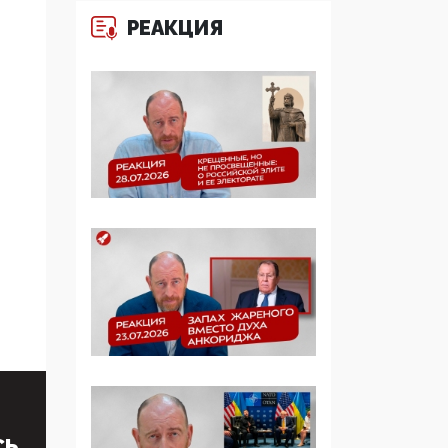
образовании
РЕАКЦИЯ
09:43, 01 Июня 2026
5G за счет здоровья
граждан: Минцифры
намерено отобрать у
регионов и
муниципалитетов право
защищать жилые дома
и социальные объекты
от ЭМИ
05:58, 26 Мая 2026
Роскомнадзор
освободили от борца с
деструктивным и
опасным контентом
07:39, 25 Мая 2026
СЬ