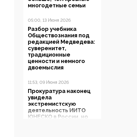
многодетные семьи
05:00, 13 Июня 2026
Разбор учебника
Обществознания под
редакцией Медведева:
суверенитет,
традиционные
ценности и немного
двоемыслия
11:53, 09 Июня 2026
Прокуратура наконец
увидела
экстремистскую
деятельность ИИТО
ЮНЕСКО в России, но
цифроглобалисты
продолжают
определять повестку в