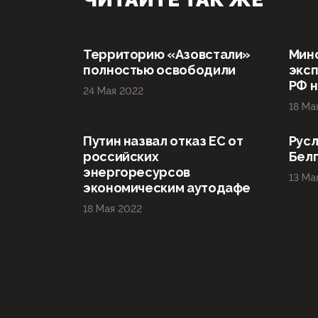
Территорию «Азовстали»
Мин
полностью освободили
эксп
РФ н
24 Мая 2022
18 Ма
Путин назвал отказ ЕС от
Русл
российских
Бел
энергоресурсов
13 Ма
экономическим аутодафе
18 Мая 2022