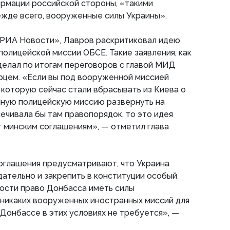
ормации российской стороны, «такими
ежде всего, вооруженные силы Украины».
 «РИА Новости», Лавров раскритиковал идею
олицейской миссии ОБСЕ. Такие заявления, как
сделал по итогам переговоров с главой МИД
рцем. «Если вы под вооруженной миссией
 которую сейчас стали вбрасывать из Киева о
нную полицейскую миссию развернуть на
ечивала бы там правопорядок, то это идея
 минским соглашениям», — отметил глава
соглашения предусматривают, что Украина
дательно и закрепить в конституции особый
ности право Донбасса иметь силы
 никаких вооруженных иностранных миссий для
Донбассе в этих условиях не требуется», —