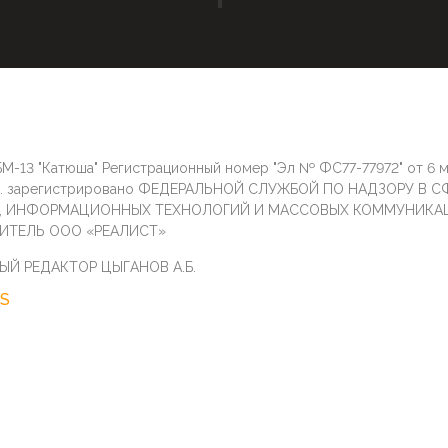
М-13 "Катюша" Регистрационный номер "Эл № ФС77-77972" от 6 
г. зарегистрировано ФЕДЕРАЛЬНОЙ СЛУЖБОЙ ПО НАДЗОРУ В С
И, ИНФОРМАЦИОННЫХ ТЕХНОЛОГИЙ И МАССОВЫХ КОММУНИКА
ИТЕЛЬ ООО «РЕАЛИСТ»
ЫЙ РЕДАКТОР ЦЫГАНОВ А.Б.
S