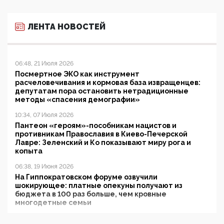
ЛЕНТА НОВОСТЕЙ
06:48, 21 Июля 2026
Посмертное ЭКО как инструмент
расчеловечивания и кормовая база извращенцев:
депутатам пора остановить нетрадиционные
методы «спасения демографии»
10:34, 07 Июля 2026
Пантеон «героям»-пособникам нацистов и
противникам Православия в Киево-Печерской
Лавре: Зеленский и Ко показывают миру рога и
копыта
06:38, 19 Июня 2026
На Гиппократовском форуме озвучили
шокирующее: платные опекуны получают из
бюджета в 100 раз больше, чем кровные
многодетные семьи
05:00, 13 Июня 2026