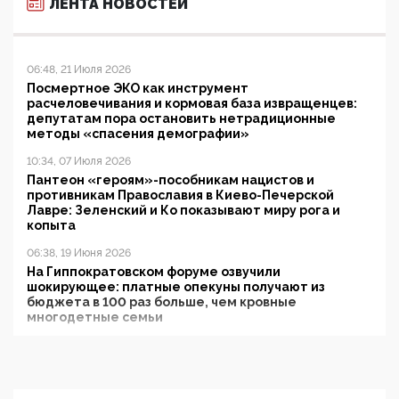
ЛЕНТА НОВОСТЕЙ
06:48, 21 Июля 2026
Посмертное ЭКО как инструмент
расчеловечивания и кормовая база извращенцев:
депутатам пора остановить нетрадиционные
методы «спасения демографии»
10:34, 07 Июля 2026
Пантеон «героям»-пособникам нацистов и
противникам Православия в Киево-Печерской
Лавре: Зеленский и Ко показывают миру рога и
копыта
06:38, 19 Июня 2026
На Гиппократовском форуме озвучили
шокирующее: платные опекуны получают из
бюджета в 100 раз больше, чем кровные
многодетные семьи
05:00, 13 Июня 2026
Разбор учебника Обществознания под редакцией
Медведева: суверенитет, традиционные ценности
и немного двоемыслия