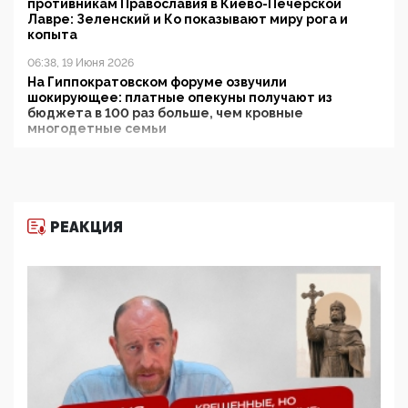
противникам Православия в Киево-Печерской
Лавре: Зеленский и Ко показывают миру рога и
копыта
06:38, 19 Июня 2026
На Гиппократовском форуме озвучили
шокирующее: платные опекуны получают из
бюджета в 100 раз больше, чем кровные
многодетные семьи
05:00, 13 Июня 2026
Разбор учебника Обществознания под редакцией
Медведева: суверенитет, традиционные ценности
и немного двоемыслия
РЕАКЦИЯ
11:53, 09 Июня 2026
Прокуратура наконец увидела экстремистскую
деятельность ИИТО ЮНЕСКО в России, но
цифроглобалисты продолжают определять
повестку в образовании
09:43, 01 Июня 2026
5G за счет здоровья граждан: Минцифры намерено
отобрать у регионов и муниципалитетов право
защищать жилые дома и социальные объекты от
ЭМИ