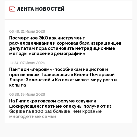
ЛЕНТА НОВОСТЕЙ
06:48, 21 Июля 2026
Посмертное ЭКО как инструмент
расчеловечивания и кормовая база извращенцев:
депутатам пора остановить нетрадиционные
методы «спасения демографии»
10:34, 07 Июля 2026
Пантеон «героям»-пособникам нацистов и
противникам Православия в Киево-Печерской
Лавре: Зеленский и Ко показывают миру рога и
копыта
06:38, 19 Июня 2026
На Гиппократовском форуме озвучили
шокирующее: платные опекуны получают из
бюджета в 100 раз больше, чем кровные
многодетные семьи
05:00, 13 Июня 2026
Разбор учебника Обществознания под редакцией