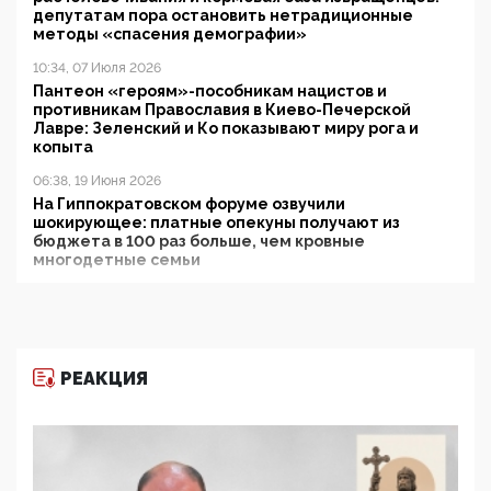
депутатам пора остановить нетрадиционные
методы «спасения демографии»
10:34, 07 Июля 2026
Пантеон «героям»-пособникам нацистов и
противникам Православия в Киево-Печерской
Лавре: Зеленский и Ко показывают миру рога и
копыта
06:38, 19 Июня 2026
На Гиппократовском форуме озвучили
шокирующее: платные опекуны получают из
бюджета в 100 раз больше, чем кровные
многодетные семьи
05:00, 13 Июня 2026
Разбор учебника Обществознания под редакцией
Медведева: суверенитет, традиционные ценности
и немного двоемыслия
РЕАКЦИЯ
11:53, 09 Июня 2026
Прокуратура наконец увидела экстремистскую
деятельность ИИТО ЮНЕСКО в России, но
цифроглобалисты продолжают определять
повестку в образовании