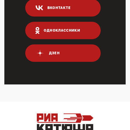
04:47, 10 Апреля 2026
ВКОНТАКТЕ
ИНН для переводов по СБП это первый шаг из
логических двухЗаполнение ИНН при любых
переводах по ...
03:35, 10 Апреля 2026
ОДНОКЛАССНИКИ
Суммарное вознаграждение менеджменту в 15
крупных банках по итогам 2025 года превысило 63
млрд руб. ...
03:01, 10 Апреля 2026
ДЗЕН
Террорист и убийца Буданов вальяжно сообщил,
что союзники просили Киев не наносить удары по
энергети...
01:54, 10 Апреля 2026
ПрезидентПутинвчера вечером обьявил
Пасхальное перемирие с 16 часов субботы до конца
дня Воскресен...
01:09, 10 Апреля 2026
Цифроконцлагерь работает только на
входМошенники активно пользуются аккаунтами на
Госуслугах уме...
12:01, 10 Апреля 2026