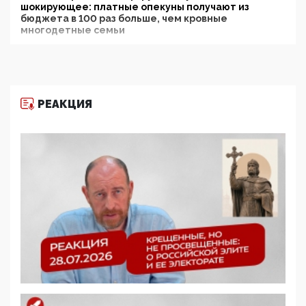
шокирующее: платные опекуны получают из
бюджета в 100 раз больше, чем кровные
многодетные семьи
05:00, 13 Июня 2026
Разбор учебника Обществознания под редакцией
Медведева: суверенитет, традиционные ценности
и немного двоемыслия
РЕАКЦИЯ
11:53, 09 Июня 2026
Прокуратура наконец увидела экстремистскую
деятельность ИИТО ЮНЕСКО в России, но
цифроглобалисты продолжают определять
повестку в образовании
09:43, 01 Июня 2026
5G за счет здоровья граждан: Минцифры намерено
отобрать у регионов и муниципалитетов право
защищать жилые дома и социальные объекты от
ЭМИ
05:58, 26 Мая 2026
Роскомнадзор освободили от борца с
деструктивным и опасным контентом
07:39, 25 Мая 2026