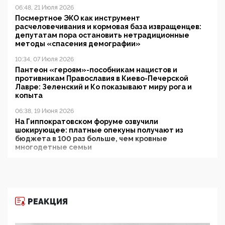
06:48, 21 Июля 2026
Посмертное ЭКО как инструмент
расчеловечивания и кормовая база извращенцев:
депутатам пора остановить нетрадиционные
методы «спасения демографии»
10:34, 07 Июля 2026
Пантеон «героям»-пособникам нацистов и
противникам Православия в Киево-Печерской
Лавре: Зеленский и Ко показывают миру рога и
копыта
06:38, 19 Июня 2026
На Гиппократовском форуме озвучили
шокирующее: платные опекуны получают из
бюджета в 100 раз больше, чем кровные
многодетные семьи
05:00, 13 Июня 2026
Разбор учебника Обществознания под редакцией
Медведева: суверенитет, традиционные ценности
и немного двоемыслия
РЕАКЦИЯ
11:53, 09 Июня 2026
Прокуратура наконец увидела экстремистскую