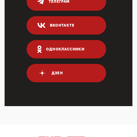
ТЕЛЕГРАМ
80% сирийцев в ФРГ должны вернуться на родину.
Он это ...
04:47, 10 Апреля 2026
ВКОНТАКТЕ
ИНН для переводов по СБП это первый шаг из
логических двухЗаполнение ИНН при любых
переводах по ...
03:35, 10 Апреля 2026
ОДНОКЛАССНИКИ
Суммарное вознаграждение менеджменту в 15
крупных банках по итогам 2025 года превысило 63
млрд руб. ...
03:01, 10 Апреля 2026
ДЗЕН
Террорист и убийца Буданов вальяжно сообщил,
что союзники просили Киев не наносить удары по
энергети...
01:54, 10 Апреля 2026
ПрезидентПутинвчера вечером обьявил
Пасхальное перемирие с 16 часов субботы до конца
дня Воскресен...
01:09, 10 Апреля 2026
Цифроконцлагерь работает только на
входМошенники активно пользуются аккаунтами на