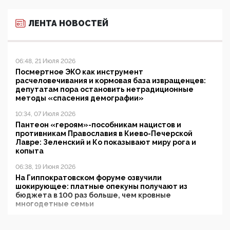
ЛЕНТА НОВОСТЕЙ
06:48, 21 Июля 2026
Посмертное ЭКО как инструмент
расчеловечивания и кормовая база извращенцев:
депутатам пора остановить нетрадиционные
методы «спасения демографии»
10:34, 07 Июля 2026
Пантеон «героям»-пособникам нацистов и
противникам Православия в Киево-Печерской
Лавре: Зеленский и Ко показывают миру рога и
копыта
06:38, 19 Июня 2026
На Гиппократовском форуме озвучили
шокирующее: платные опекуны получают из
бюджета в 100 раз больше, чем кровные
многодетные семьи
05:00, 13 Июня 2026