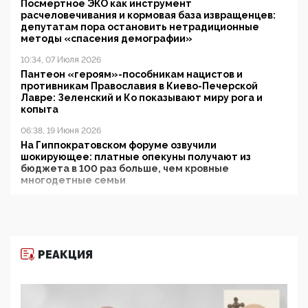
Посмертное ЭКО как инструмент
расчеловечивания и кормовая база извращенцев:
депутатам пора остановить нетрадиционные
методы «спасения демографии»
10:34, 07 Июля 2026
Пантеон «героям»-пособникам нацистов и
противникам Православия в Киево-Печерской
Лавре: Зеленский и Ко показывают миру рога и
копыта
06:38, 19 Июня 2026
На Гиппократовском форуме озвучили
шокирующее: платные опекуны получают из
бюджета в 100 раз больше, чем кровные
многодетные семьи
05:00, 13 Июня 2026
Разбор учебника Обществознания под редакцией
Медведева: суверенитет, традиционные ценности
и немного двоемыслия
РЕАКЦИЯ
11:53, 09 Июня 2026
Прокуратура наконец увидела экстремистскую
деятельность ИИТО ЮНЕСКО в России, но
цифроглобалисты продолжают определять