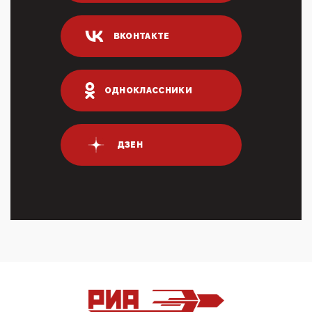
Он это ...
04:47, 10 Апреля 2026
ВКОНТАКТЕ
ИНН для переводов по СБП это первый шаг из
логических двухЗаполнение ИНН при любых
переводах по ...
03:35, 10 Апреля 2026
ОДНОКЛАССНИКИ
Суммарное вознаграждение менеджменту в 15
крупных банках по итогам 2025 года превысило 63
млрд руб. ...
03:01, 10 Апреля 2026
ДЗЕН
Террорист и убийца Буданов вальяжно сообщил,
что союзники просили Киев не наносить удары по
энергети...
01:54, 10 Апреля 2026
ПрезидентПутинвчера вечером обьявил
Пасхальное перемирие с 16 часов субботы до конца
дня Воскресен...
01:09, 10 Апреля 2026
Цифроконцлагерь работает только на
входМошенники активно пользуются аккаунтами на
Госуслугах уме...