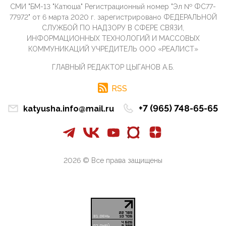
СМИ "БМ-13 "Катюша" Регистрационный номер "Эл № ФС77-
09:40, 10 Апреля 2026
77972" от 6 марта 2020 г. зарегистрировано ФЕДЕРАЛЬНОЙ
Честно говоря, ситуация с продвижением через
СЛУЖБОЙ ПО НАДЗОРУ В СФЕРЕ СВЯЗИ,
российские крупнейшие СМИ персоны Эррола
ИНФОРМАЦИОННЫХ ТЕХНОЛОГИЙ И МАССОВЫХ
Маска (отца Ил...
КОММУНИКАЦИЙ УЧРЕДИТЕЛЬ ООО «РЕАЛИСТ»
07:11, 10 Апреля 2026
ГЛАВНЫЙ РЕДАКТОР ЦЫГАНОВ А.Б.
Те, кто стоят за массовым завозом в Россию
инокультурных мигрантов, в общем-то понимают,
что делают ...
RSS
09:34, 09 Апреля 2026
+7 (965) 748-65-65
katyusha.info@mail.ru
Благодаря знакомым, стали известны подробности
истории с белгородскими "Орланами",которые
сбили свыш...
09:01, 09 Апреля 2026
Снова о главном на фронте. Противник вновь
2026 © Все права защищены
захватил "малое небо" на украинском ТВД.
Противник расшир...
08:05, 09 Апреля 2026
В Национальной системе платежных карт (НСПК)
заботливо уточниили, что ИНН при переводах по
СБП не ну...