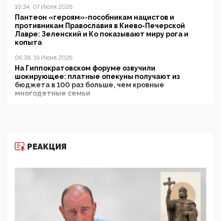
10:34, 07 Июля 2026
Пантеон «героям»-пособникам нацистов и
противникам Православия в Киево-Печерской
Лавре: Зеленский и Ко показывают миру рога и
копыта
06:38, 19 Июня 2026
На Гиппократовском форуме озвучили
шокирующее: платные опекуны получают из
бюджета в 100 раз больше, чем кровные
многодетные семьи
05:00, 13 Июня 2026
Разбор учебника Обществознания под редакцией
Медведева: суверенитет, традиционные ценности
и немного двоемыслия
РЕАКЦИЯ
11:53, 09 Июня 2026
Прокуратура наконец увидела экстремистскую
деятельность ИИТО ЮНЕСКО в России, но
цифроглобалисты продолжают определять
повестку в образовании
09:43, 01 Июня 2026
5G за счет здоровья граждан: Минцифры намерено
отобрать у регионов и муниципалитетов право