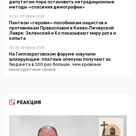
депутатам пора остановить нетрадиционные
методы «спасения демографии»
10:34, 07 Июля 2026
Пантеон «героям»-пособникам нацистов и
противникам Православия в Киево-Печерской
Лавре: Зеленский и Ко показывают миру рога и
копыта
06:38, 19 Июня 2026
На Гиппократовском форуме озвучили
шокирующее: платные опекуны получают из
бюджета в 100 раз больше, чем кровные
многодетные семьи
05:00, 13 Июня 2026
Разбор учебника Обществознания под редакцией
Медведева: суверенитет, традиционные ценности
и немного двоемыслия
РЕАКЦИЯ
11:53, 09 Июня 2026
Прокуратура наконец увидела экстремистскую
деятельность ИИТО ЮНЕСКО в России, но
цифроглобалисты продолжают определять
повестку в образовании