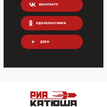
ВКОНТАКТЕ
ИНН для переводов по СБП это первый шаг из
логических двухЗаполнение ИНН при любых
переводах по ...
03:35, 10 Апреля 2026
ОДНОКЛАССНИКИ
Суммарное вознаграждение менеджменту в 15
крупных банках по итогам 2025 года превысило 63
млрд руб. ...
03:01, 10 Апреля 2026
ДЗЕН
Террорист и убийца Буданов вальяжно сообщил,
что союзники просили Киев не наносить удары по
энергети...
01:54, 10 Апреля 2026
ПрезидентПутинвчера вечером обьявил
Пасхальное перемирие с 16 часов субботы до конца
дня Воскресен...
01:09, 10 Апреля 2026
Цифроконцлагерь работает только на
входМошенники активно пользуются аккаунтами на
Госуслугах уме...
12:01, 10 Апреля 2026