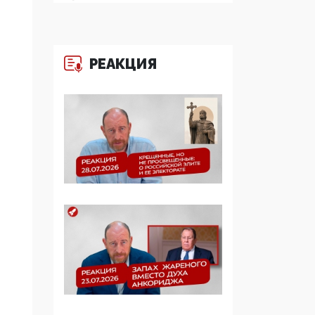
определять повестку в
образовании
09:43, 01 Июня 2026
РЕАКЦИЯ
5G за счет здоровья
граждан: Минцифры
намерено отобрать у
регионов и
муниципалитетов право
защищать жилые дома
и социальные объекты
от ЭМИ
05:58, 26 Мая 2026
Роскомнадзор
освободили от борца с
деструктивным и
опасным контентом
07:39, 25 Мая 2026