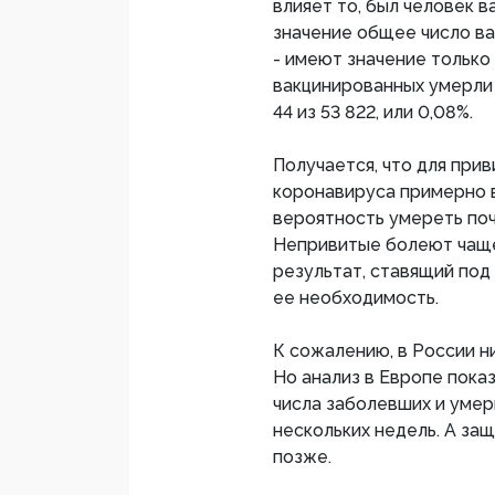
влияет то, был человек в
значение общее число ва
- имеют значение только
вакцинированных умерли 5
44 из 53 822, или 0,08%.
Получается, что для при
коронавируса примерно в
вероятность умереть почт
Непривитые болеют чаще
результат, ставящий под
ее необходимость.
К сожалению, в России н
Но анализ в Европе пока
числа заболевших и уме
нескольких недель. А за
позже.