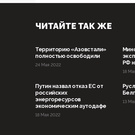
ЧИТАЙТЕ ТАК ЖЕ
Территорию «Азовстали»
Мин
полностью освободили
эксп
РФ н
24 Мая 2022
18 Ма
Путин назвал отказ ЕС от
Русл
российских
Бел
энергоресурсов
13 Ма
экономическим аутодафе
18 Мая 2022