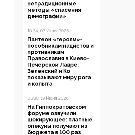
нетрадиционные
методы «спасения
демографии»
10:34, 07 Июля 2026
Пантеон «героям»-
пособникам нацистов и
противникам
Православия в Киево-
Печерской Лавре:
Зеленский и Ко
показывают миру рога
и копыта
06:38, 19 Июня 2026
На Гиппократовском
форуме озвучили
шокирующее: платные
опекуны получают из
бюджета в 100 раз