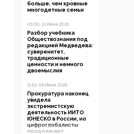
больше, чем кровные
многодетные семьи
05:00, 13 Июня 2026
Разбор учебника
Обществознания под
редакцией Медведева:
суверенитет,
традиционные
ценности и немного
двоемыслия
11:53, 09 Июня 2026
Прокуратура наконец
увидела
экстремистскую
деятельность ИИТО
ЮНЕСКО в России, но
цифроглобалисты
продолжают