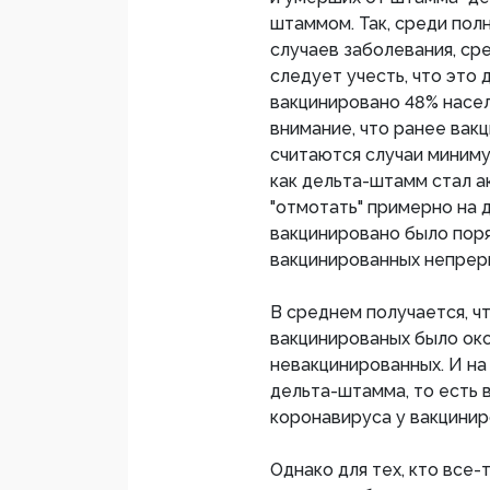
штаммом. Так, среди пол
случаев заболевания, сре
следует учесть, что это 
вакцинировано 48% насел
внимание, что ранее вак
считаются случаи миниму
как дельта-штамм стал а
"отмотать" примерно на 
вакцинировано было поря
вакцинированных непреры
В среднем получается, ч
вакцинированых было окол
невакцинированных. И на 
дельта-штамма, то есть
коронавируса у вакцинир
Однако для тех, кто все-