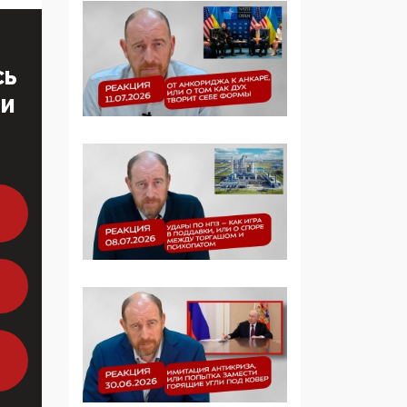
Манифест против
семьи и традиционных
ценностей: «Новые
СЬ
люди» поднимают
электорат феминисток
ТИ
на битву с
мужчинами-«бабуинам
и»
05:08, 15 Мая 2026
Эзотерика,
инфоцыганство и
лженаука под ширмой
защиты традиционных
ценностей: кто и с чем
выступал на форуме
«Россия 809. Традиции
будущего»
09:40, 06 Мая 2026