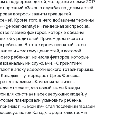
ом о поддержке детей, молодежи и семьи 2017
яет прежний «Закон о службах по делам детей
ировал вопросы защиты прав детей,
семей. Кроме того, в него добавлены термины
 (gender identity) и «гендерная экспрессия»
честве главных факторов, которые обязаны
 детей у родителей. Причем делаться это
х ребенка». В то же время принятый закон
ание» и «систему ценностей, в которой
оего ребенка», из числа факторов, которые
ся ювенальными службами. «С принятием
пают в эпоху идеологического тоталитаризма,
 Канады», – утверждает Джек Фонсека,
ратег коалиции «Кампания за жизнь».
кже отмечает, что новый закон Канады
зой для христиан и всех верующих людей, у
которые планировали усыновить ребенка.
признают: «Закон 89» стал последним гвоздем
мосексуалистов Канады с родительством и