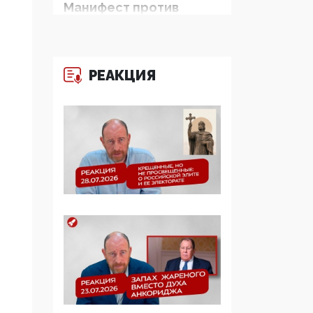
Манифест против
семьи и традиционных
ценностей: «Новые
люди» поднимают
электорат феминисток
РЕАКЦИЯ
на битву с
мужчинами-«бабуинам
и»
05:08, 15 Мая 2026
Эзотерика,
инфоцыганство и
лженаука под ширмой
защиты традиционных
ценностей: кто и с чем
выступал на форуме
«Россия 809. Традиции
будущего»
09:40, 06 Мая 2026