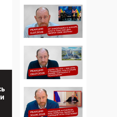
Симулякр патриотизма
и благолепия:
профилактика негатива
среди молодежи снова
отдана на откуп
«движперам»
03:35, 25 Апреля 2026
120 лет
парламентаризма: как
институт
народовластия
превратился в «чего
изволите» для
Правительства и АП
СЬ
06:29, 15 Апреля 2026
ТИ
Социальный фонд
России – пионер
жесткого внедрения