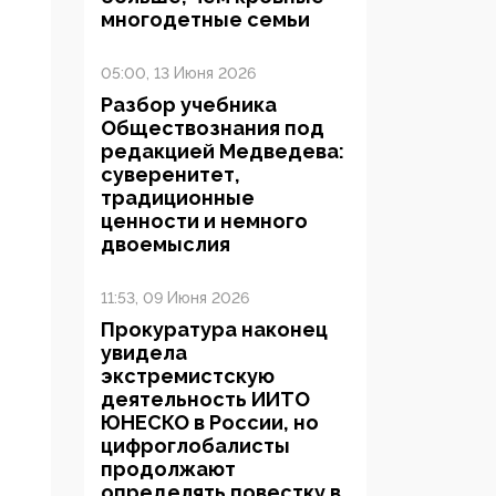
многодетные семьи
05:00, 13 Июня 2026
Разбор учебника
Обществознания под
редакцией Медведева:
суверенитет,
традиционные
ценности и немного
двоемыслия
11:53, 09 Июня 2026
Прокуратура наконец
увидела
экстремистскую
деятельность ИИТО
ЮНЕСКО в России, но
цифроглобалисты
продолжают
определять повестку в