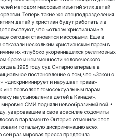
телей методом массовых изъятий этих детей
орвегии. Теперь такие же спецподразделения
ятиям детей у христиан будут работать и в
етельствуют, что «отказы христианам» в
аде сегодня становятся массовыми. Еще в
и отказали нескольким христианским парам в
ичине их «глубоко укоренившихся религиозных
ом браке и неизменности человеческого
когда в 1995 году суд Онтарио впервые в
ициальное постановление о том, что «Закон о
х» «дискриминирует и нарушает права»
ак «не позволяет гомосексуальным парам
явку на усыновление детей в Канаде»,
и мировые СМИ подняли невообразимый вой. +
году, уверовавшие в свое всесилие содомиты
лосов в парламенте Онтарио отменили этот
изовали тотальную дискриминацию всех
а сей раз мировая пресса предпочла