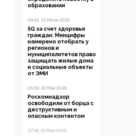
образовании
09:43, 01 Июня 2026
5G за счет здоровья
граждан: Минцифры
намерено отобрать у
регионов и
муниципалитетов право
защищать жилые дома
и социальные объекты
от ЭМИ
05:58, 26 Мая 2026
Роскомнадзор
освободили от борца с
деструктивным и
опасным контентом
07:39, 25 Мая 2026