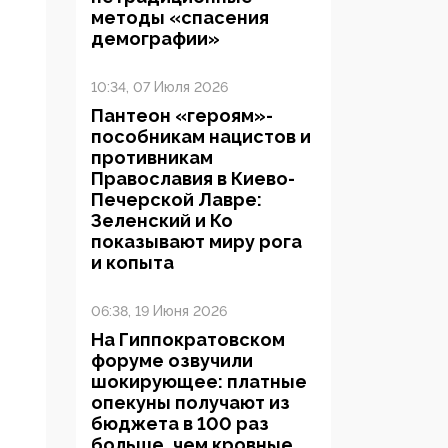
методы «спасения
демографии»
10:34, 07 Июля 2026
Пантеон «героям»-
пособникам нацистов и
противникам
Православия в Киево-
Печерской Лавре:
Зеленский и Ко
показывают миру рога
и копыта
06:38, 19 Июня 2026
На Гиппократовском
форуме озвучили
шокирующее: платные
опекуны получают из
бюджета в 100 раз
больше, чем кровные