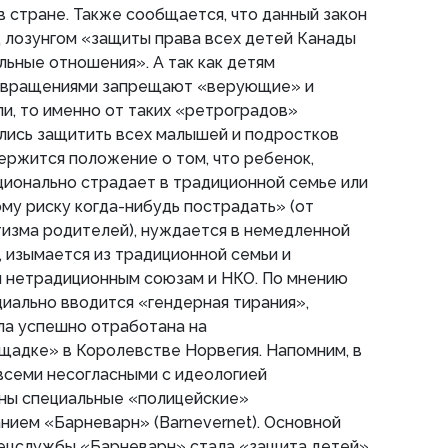
 стране. Также сообщается, что данный закон
 лозунгом «защиты права всех детей Канады
ьные отношения». А так как детям
извращениями запрещают «верующие» и
и, то именно от таких «ретроградов»
лись защитить всех малышей и подростков
ержится положение о том, что ребенок,
ционально страдает в традиционной семье или
у риску когда-нибудь пострадать» (от
тизма родителей), нуждается в немедленной
 изымается из традиционной семьи и
 нетрадиционным союзам и НКО. По мнению
циально вводится «гендерная тирания»,
ла успешно отработана на
щадке» в Королевстве Норвегия. Напомним, в
всеми несогласными с идеологией
ны специальные «полицейские»
нием «Барневарн» (Barnevernet). Основной
ецслужбы «Барневарн» стала «защита детей»