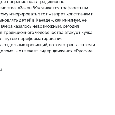
ее попрание прав традиционно
ечества. «Закон 89» является трафаретным
этому игнорировать этот «запрет христианам и
новлять детей в Канаде», как минимум, не
е вчера казалось невозможным, сегодня
в традиционного человечества атакует кучка
 - путем переформатирования
а отдельных провинций, потом стран, а затем и
целом», – отмечает лидер движения «Русские
и