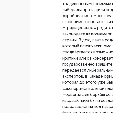
традиционными семьями в
либералы протащили под
«пробовать» гомосексуал
экспериментировать с 
«традиционные» родител
законодатели вознамери
страны. В документе сод
который психически, эмо
«подвергается возможном
критики или от консерва
государственной защите,
передается либеральным
экспертов, в Канаде офи
которая до этого уже бы
«экспериментальной пло
Норвегии для борьбы со 
извращенцев были созда
подразделения под назва
функцией норвежской сп