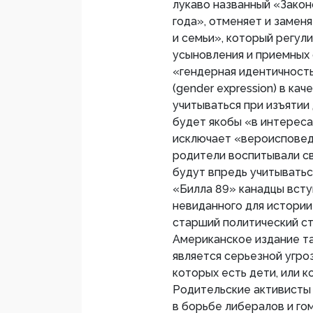
лукаво названный «Закон
года», отменяет и замен
и семьи», который регул
усыновления и приемных 
«гендерная идентичность»
(gender expression) в ка
учитываться при изъятии
будет якобы «в интереса
исключает «вероисповед
родители воспитывали св
будут впредь учитывать
«Билла 89» канадцы всту
невиданного для истории
старший политический ст
Американское издание та
является серьезной угро
которых есть дети, или 
Родительские активисты 
в борьбе либералов и го