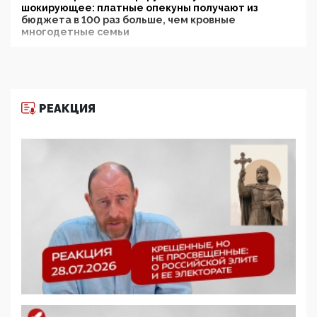
шокирующее: платные опекуны получают из
бюджета в 100 раз больше, чем кровные
многодетные семьи
05:00, 13 Июня 2026
Разбор учебника Обществознания под редакцией
Медведева: суверенитет, традиционные ценности
и немного двоемыслия
РЕАКЦИЯ
11:53, 09 Июня 2026
Прокуратура наконец увидела экстремистскую
деятельность ИИТО ЮНЕСКО в России, но
цифроглобалисты продолжают определять
повестку в образовании
09:43, 01 Июня 2026
5G за счет здоровья граждан: Минцифры намерено
отобрать у регионов и муниципалитетов право
защищать жилые дома и социальные объекты от
ЭМИ
05:58, 26 Мая 2026
Роскомнадзор освободили от борца с
деструктивным и опасным контентом
07:39, 25 Мая 2026