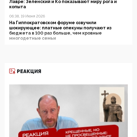
Лавре: Зеленский и Ко показывают миру рога и
копыта
06:38, 19 Июня 2026
На Гиппократовском форуме озвучили
шокирующее: платные опекуны получают из
бюджета в 100 раз больше, чем кровные
многодетные семьи
05:00, 13 Июня 2026
Разбор учебника Обществознания под редакцией
Медведева: суверенитет, традиционные ценности
и немного двоемыслия
РЕАКЦИЯ
11:53, 09 Июня 2026
Прокуратура наконец увидела экстремистскую
деятельность ИИТО ЮНЕСКО в России, но
цифроглобалисты продолжают определять
повестку в образовании
09:43, 01 Июня 2026
5G за счет здоровья граждан: Минцифры намерено
отобрать у регионов и муниципалитетов право
защищать жилые дома и социальные объекты от
ЭМИ