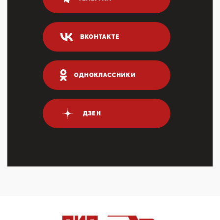
80% сирийцев в ФРГ должны вернуться на родину.
Он это ...
04:47, 10 Апреля 2026
ВКОНТАКТЕ
ИНН для переводов по СБП это первый шаг из
логических двухЗаполнение ИНН при любых
переводах по ...
03:35, 10 Апреля 2026
ОДНОКЛАССНИКИ
Суммарное вознаграждение менеджменту в 15
крупных банках по итогам 2025 года превысило 63
млрд руб. ...
03:01, 10 Апреля 2026
ДЗЕН
Террорист и убийца Буданов вальяжно сообщил,
что союзники просили Киев не наносить удары по
энергети...
01:54, 10 Апреля 2026
ПрезидентПутинвчера вечером обьявил
Пасхальное перемирие с 16 часов субботы до конца
дня Воскресен...
01:09, 10 Апреля 2026
Цифроконцлагерь работает только на
входМошенники активно пользуются аккаунтами на