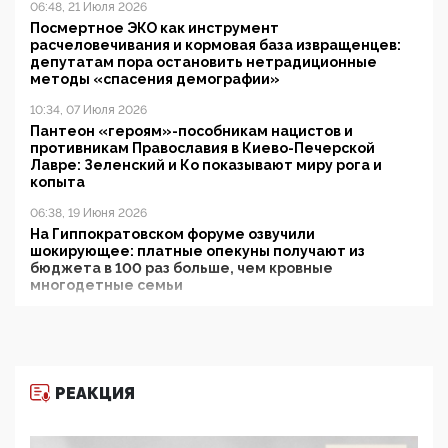
06:48, 21 Июля 2026
Посмертное ЭКО как инструмент
расчеловечивания и кормовая база извращенцев:
депутатам пора остановить нетрадиционные
методы «спасения демографии»
10:34, 07 Июля 2026
Пантеон «героям»-пособникам нацистов и
противникам Православия в Киево-Печерской
Лавре: Зеленский и Ко показывают миру рога и
копыта
06:38, 19 Июня 2026
На Гиппократовском форуме озвучили
шокирующее: платные опекуны получают из
бюджета в 100 раз больше, чем кровные
многодетные семьи
05:00, 13 Июня 2026
Разбор учебника Обществознания под редакцией
Медведева: суверенитет, традиционные ценности
и немного двоемыслия
РЕАКЦИЯ
11:53, 09 Июня 2026
Прокуратура наконец увидела экстремистскую
деятельность ИИТО ЮНЕСКО в России, но