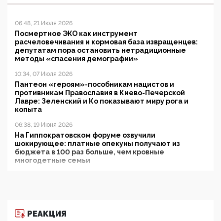
06:48, 21 Июля 2026
Посмертное ЭКО как инструмент
расчеловечивания и кормовая база извращенцев:
депутатам пора остановить нетрадиционные
методы «спасения демографии»
10:34, 07 Июля 2026
Пантеон «героям»-пособникам нацистов и
противникам Православия в Киево-Печерской
Лавре: Зеленский и Ко показывают миру рога и
копыта
06:38, 19 Июня 2026
На Гиппократовском форуме озвучили
шокирующее: платные опекуны получают из
бюджета в 100 раз больше, чем кровные
многодетные семьи
05:00, 13 Июня 2026
Разбор учебника Обществознания под редакцией
Медведева: суверенитет, традиционные ценности
и немного двоемыслия
РЕАКЦИЯ
11:53, 09 Июня 2026