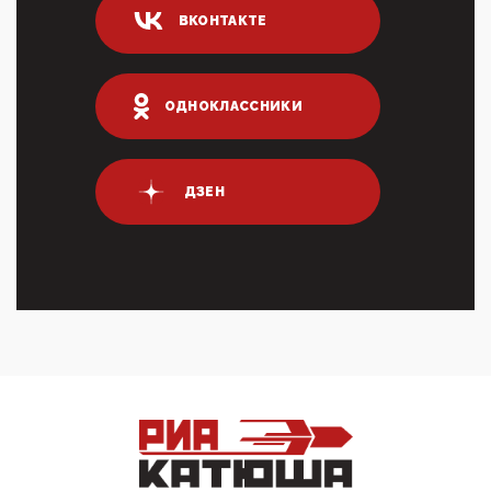
ВКОНТАКТЕ
ИНН для переводов по СБП это первый шаг из
логических двухЗаполнение ИНН при любых
переводах по ...
03:35, 10 Апреля 2026
ОДНОКЛАССНИКИ
Суммарное вознаграждение менеджменту в 15
крупных банках по итогам 2025 года превысило 63
млрд руб. ...
03:01, 10 Апреля 2026
ДЗЕН
Террорист и убийца Буданов вальяжно сообщил,
что союзники просили Киев не наносить удары по
энергети...
01:54, 10 Апреля 2026
ПрезидентПутинвчера вечером обьявил
Пасхальное перемирие с 16 часов субботы до конца
дня Воскресен...
01:09, 10 Апреля 2026
Цифроконцлагерь работает только на
входМошенники активно пользуются аккаунтами на
Госуслугах уме...
12:01, 10 Апреля 2026