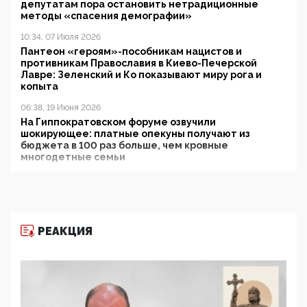
депутатам пора остановить нетрадиционные
методы «спасения демографии»
10:34, 07 Июля 2026
Пантеон «героям»-пособникам нацистов и
противникам Православия в Киево-Печерской
Лавре: Зеленский и Ко показывают миру рога и
копыта
06:38, 19 Июня 2026
На Гиппократовском форуме озвучили
шокирующее: платные опекуны получают из
бюджета в 100 раз больше, чем кровные
многодетные семьи
05:00, 13 Июня 2026
Разбор учебника Обществознания под редакцией
Медведева: суверенитет, традиционные ценности
и немного двоемыслия
РЕАКЦИЯ
11:53, 09 Июня 2026
Прокуратура наконец увидела экстремистскую
деятельность ИИТО ЮНЕСКО в России, но
цифроглобалисты продолжают определять
повестку в образовании