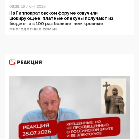
06:38, 19 Июня 2026
На Гиппократовском форуме озвучили
шокирующее: платные опекуны получают из
бюджета в 100 раз больше, чем кровные
многодетные семьи
05:00, 13 Июня 2026
Разбор учебника Обществознания под редакцией
Медведева: суверенитет, традиционные ценности
и немного двоемыслия
РЕАКЦИЯ
11:53, 09 Июня 2026
Прокуратура наконец увидела экстремистскую
деятельность ИИТО ЮНЕСКО в России, но
цифроглобалисты продолжают определять
повестку в образовании
09:43, 01 Июня 2026
5G за счет здоровья граждан: Минцифры намерено
отобрать у регионов и муниципалитетов право
защищать жилые дома и социальные объекты от
ЭМИ
05:58, 26 Мая 2026
Роскомнадзор освободили от борца с