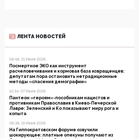
ЛЕНТА НОВОСТЕЙ
06:48, 21 Июля 2026
Посмертное ЭКО как инструмент
расчеловечивания и кормовая база извращенцев:
депутатам пора остановить нетрадиционные
методы «спасения демографии»
10:34, 07 Июля 2026
Пантеон «героям»-пособникам нацистов и
противникам Православия в Киево-Печерской
Лавре: Зеленский и Ко показывают миру рога и
копыта
06:38, 19 Июня 2026
На Гиппократовском форуме озвучили
шокирующее: платные опекуны получают из