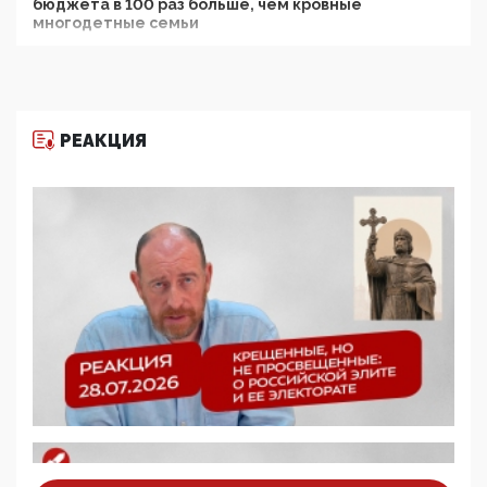
бюджета в 100 раз больше, чем кровные
многодетные семьи
05:00, 13 Июня 2026
Разбор учебника Обществознания под редакцией
Медведева: суверенитет, традиционные ценности
и немного двоемыслия
РЕАКЦИЯ
11:53, 09 Июня 2026
Прокуратура наконец увидела экстремистскую
деятельность ИИТО ЮНЕСКО в России, но
цифроглобалисты продолжают определять
повестку в образовании
09:43, 01 Июня 2026
5G за счет здоровья граждан: Минцифры намерено
отобрать у регионов и муниципалитетов право
защищать жилые дома и социальные объекты от
ЭМИ
05:58, 26 Мая 2026
Роскомнадзор освободили от борца с
деструктивным и опасным контентом
07:39, 25 Мая 2026
Манифест против семьи и традиционных