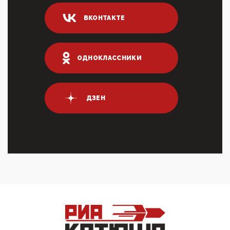
04:47, 10 Апреля 2026
ВКОНТАКТЕ
ИНН для переводов по СБП это первый шаг из
логических двухЗаполнение ИНН при любых
переводах по ...
03:35, 10 Апреля 2026
ОДНОКЛАССНИКИ
Суммарное вознаграждение менеджменту в 15
крупных банках по итогам 2025 года превысило 63
млрд руб. ...
03:01, 10 Апреля 2026
ДЗЕН
Террорист и убийца Буданов вальяжно сообщил,
что союзники просили Киев не наносить удары по
энергети...
01:54, 10 Апреля 2026
ПрезидентПутинвчера вечером обьявил
Пасхальное перемирие с 16 часов субботы до конца
дня Воскресен...
01:09, 10 Апреля 2026
Цифроконцлагерь работает только на
входМошенники активно пользуются аккаунтами на
Госуслугах уме...
12:01, 10 Апреля 2026