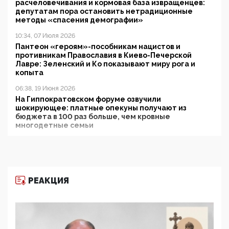
расчеловечивания и кормовая база извращенцев:
депутатам пора остановить нетрадиционные
методы «спасения демографии»
10:34, 07 Июля 2026
Пантеон «героям»-пособникам нацистов и
противникам Православия в Киево-Печерской
Лавре: Зеленский и Ко показывают миру рога и
копыта
06:38, 19 Июня 2026
На Гиппократовском форуме озвучили
шокирующее: платные опекуны получают из
бюджета в 100 раз больше, чем кровные
многодетные семьи
05:00, 13 Июня 2026
Разбор учебника Обществознания под редакцией
Медведева: суверенитет, традиционные ценности
и немного двоемыслия
РЕАКЦИЯ
11:53, 09 Июня 2026
Прокуратура наконец увидела экстремистскую
деятельность ИИТО ЮНЕСКО в России, но
цифроглобалисты продолжают определять
повестку в образовании