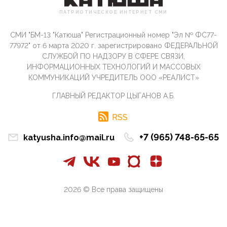
Сионистское правительство благосклонно
ПАТРИОТИЧЕСКОЕ ИНТЕРНЕТ СМИ
разрешило православным христианам провести
обряд Схождения Бл...
СМИ "БМ-13 "Катюша" Регистрационный номер "Эл № ФС77-
09:40, 10 Апреля 2026
77972" от 6 марта 2020 г. зарегистрировано ФЕДЕРАЛЬНОЙ
Честно говоря, ситуация с продвижением через
СЛУЖБОЙ ПО НАДЗОРУ В СФЕРЕ СВЯЗИ,
российские крупнейшие СМИ персоны Эррола
ИНФОРМАЦИОННЫХ ТЕХНОЛОГИЙ И МАССОВЫХ
Маска (отца Ил...
КОММУНИКАЦИЙ УЧРЕДИТЕЛЬ ООО «РЕАЛИСТ»
07:11, 10 Апреля 2026
ГЛАВНЫЙ РЕДАКТОР ЦЫГАНОВ А.Б.
Те, кто стоят за массовым завозом в Россию
инокультурных мигрантов, в общем-то понимают,
что делают ...
RSS
09:34, 09 Апреля 2026
+7 (965) 748-65-65
katyusha.info@mail.ru
Благодаря знакомым, стали известны подробности
истории с белгородскими "Орланами",которые
сбили свыш...
09:01, 09 Апреля 2026
Снова о главном на фронте. Противник вновь
2026 © Все права защищены
захватил "малое небо" на украинском ТВД.
Противник расшир...
08:05, 09 Апреля 2026