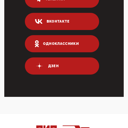
80% сирийцев в ФРГ должны вернуться на родину.
Он это ...
04:47, 10 Апреля 2026
ВКОНТАКТЕ
ИНН для переводов по СБП это первый шаг из
логических двухЗаполнение ИНН при любых
переводах по ...
03:35, 10 Апреля 2026
ОДНОКЛАССНИКИ
Суммарное вознаграждение менеджменту в 15
крупных банках по итогам 2025 года превысило 63
млрд руб. ...
03:01, 10 Апреля 2026
ДЗЕН
Террорист и убийца Буданов вальяжно сообщил,
что союзники просили Киев не наносить удары по
энергети...
01:54, 10 Апреля 2026
ПрезидентПутинвчера вечером обьявил
Пасхальное перемирие с 16 часов субботы до конца
дня Воскресен...
01:09, 10 Апреля 2026
Цифроконцлагерь работает только на
входМошенники активно пользуются аккаунтами на