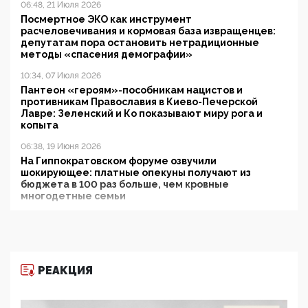
06:48, 21 Июля 2026
Посмертное ЭКО как инструмент
расчеловечивания и кормовая база извращенцев:
депутатам пора остановить нетрадиционные
методы «спасения демографии»
10:34, 07 Июля 2026
Пантеон «героям»-пособникам нацистов и
противникам Православия в Киево-Печерской
Лавре: Зеленский и Ко показывают миру рога и
копыта
06:38, 19 Июня 2026
На Гиппократовском форуме озвучили
шокирующее: платные опекуны получают из
бюджета в 100 раз больше, чем кровные
многодетные семьи
05:00, 13 Июня 2026
Разбор учебника Обществознания под редакцией
Медведева: суверенитет, традиционные ценности
и немного двоемыслия
РЕАКЦИЯ
11:53, 09 Июня 2026
Прокуратура наконец увидела экстремистскую
деятельность ИИТО ЮНЕСКО в России, но