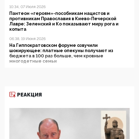
10:34, 07 Июля 2026
Пантеон «героям»-пособникам нацистов и
противникам Православия в Киево-Печерской
Лавре: Зеленский и Ко показывают миру рога и
копыта
06:38, 19 Июня 2026
На Гиппократовском форуме озвучили
шокирующее: платные опекуны получают из
бюджета в 100 раз больше, чем кровные
многодетные семьи
05:00, 13 Июня 2026
Разбор учебника Обществознания под редакцией
Медведева: суверенитет, традиционные ценности
и немного двоемыслия
РЕАКЦИЯ
11:53, 09 Июня 2026
Прокуратура наконец увидела экстремистскую
деятельность ИИТО ЮНЕСКО в России, но
цифроглобалисты продолжают определять
повестку в образовании
09:43, 01 Июня 2026
5G за счет здоровья граждан: Минцифры намерено