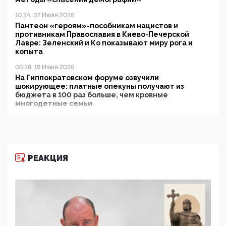
10:34, 07 Июля 2026
Пантеон «героям»-пособникам нацистов и
противникам Православия в Киево-Печерской
Лавре: Зеленский и Ко показывают миру рога и
копыта
06:38, 19 Июня 2026
На Гиппократовском форуме озвучили
шокирующее: платные опекуны получают из
бюджета в 100 раз больше, чем кровные
многодетные семьи
05:00, 13 Июня 2026
Разбор учебника Обществознания под редакцией
Медведева: суверенитет, традиционные ценности
и немного двоемыслия
РЕАКЦИЯ
11:53, 09 Июня 2026
Прокуратура наконец увидела экстремистскую
деятельность ИИТО ЮНЕСКО в России, но
цифроглобалисты продолжают определять
повестку в образовании
09:43, 01 Июня 2026
5G за счет здоровья граждан: Минцифры намерено