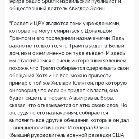
эфире радио Sputnik израильский публицист и
общественный деятель Авигдор Эскин.
"Госдеп и ЦРУ являются теми учреждениями,
которые не могут смириться с Дональдом
Трампом и его последними назначениями. Ведь
важно не только то, что Трамп въедет в Белый
дом, но и с кем именно он туда въедет. И здесь
мы сталкиваемся с очень интересным явлением:
похоже, что Трамп собирается сдерживать свои
обещания. Хотя и не все: можно привести
пример с той же Хиллари Клинтон, про которую
он говорил, что если он придет к власти, она
будет сидеть в тюрьме. А выиграв выборы,
сказал, что отказывается от этих своих слов. Но
он, судя по его назначениям, собирается
выполнять все другие обещания, которые он дал
– внешнеполитические. И генерал Флинн
(бывший руководитель военной разведки США