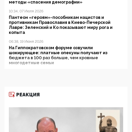
методы «спасения демографии»
10:34, 07 Июля 2026
Пантеон «героям»-пособникам нацистов и
противникам Православия в Киево-Печерской
Лавре: Зеленский и Ко показывают миру рога и
копыта
06:38, 19 Июня 2026
На Гиппократовском форуме озвучили
шокирующее: платные опекуны получают из
бюджета в 100 раз больше, чем кровные
многодетные семьи
05:00, 13 Июня 2026
Разбор учебника Обществознания под редакцией
Медведева: суверенитет, традиционные ценности
и немного двоемыслия
РЕАКЦИЯ
11:53, 09 Июня 2026
Прокуратура наконец увидела экстремистскую
деятельность ИИТО ЮНЕСКО в России, но
цифроглобалисты продолжают определять
повестку в образовании
09:43, 01 Июня 2026