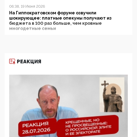
06:38, 19 Июня 2026
На Гиппократовском форуме озвучили
шокирующее: платные опекуны получают из
бюджета в 100 раз больше, чем кровные
многодетные семьи
05:00, 13 Июня 2026
Разбор учебника Обществознания под редакцией
Медведева: суверенитет, традиционные ценности
и немного двоемыслия
РЕАКЦИЯ
11:53, 09 Июня 2026
Прокуратура наконец увидела экстремистскую
деятельность ИИТО ЮНЕСКО в России, но
цифроглобалисты продолжают определять
повестку в образовании
09:43, 01 Июня 2026
5G за счет здоровья граждан: Минцифры намерено
отобрать у регионов и муниципалитетов право
защищать жилые дома и социальные объекты от
ЭМИ
05:58, 26 Мая 2026
Роскомнадзор освободили от борца с