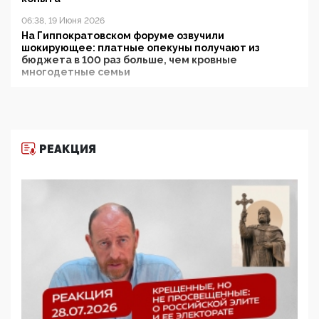
06:38, 19 Июня 2026
На Гиппократовском форуме озвучили
шокирующее: платные опекуны получают из
бюджета в 100 раз больше, чем кровные
многодетные семьи
05:00, 13 Июня 2026
Разбор учебника Обществознания под редакцией
Медведева: суверенитет, традиционные ценности
и немного двоемыслия
РЕАКЦИЯ
11:53, 09 Июня 2026
Прокуратура наконец увидела экстремистскую
деятельность ИИТО ЮНЕСКО в России, но
цифроглобалисты продолжают определять
повестку в образовании
09:43, 01 Июня 2026
5G за счет здоровья граждан: Минцифры намерено
отобрать у регионов и муниципалитетов право
защищать жилые дома и социальные объекты от
ЭМИ
05:58, 26 Мая 2026
Роскомнадзор освободили от борца с