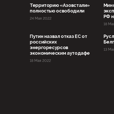
Территорию «Азовстали»
Мин
полностью освободили
эксп
РФ н
24 Мая 2022
18 Ма
Путин назвал отказ ЕС от
Русл
российских
Бел
энергоресурсов
13 Ма
экономическим аутодафе
18 Мая 2022