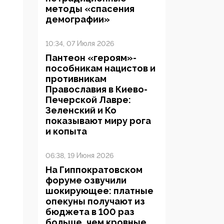
методы «спасения
демографии»
10:34, 07 Июля 2026
Пантеон «героям»-
пособникам нацистов и
противникам
Православия в Киево-
Печерской Лавре:
Зеленский и Ко
показывают миру рога
и копыта
06:38, 19 Июня 2026
На Гиппократовском
форуме озвучили
шокирующее: платные
опекуны получают из
бюджета в 100 раз
больше, чем кровные