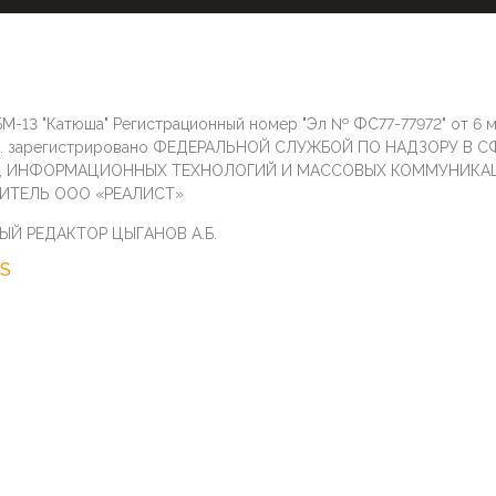
М-13 "Катюша" Регистрационный номер "Эл № ФС77-77972" от 6 
г. зарегистрировано ФЕДЕРАЛЬНОЙ СЛУЖБОЙ ПО НАДЗОРУ В С
И, ИНФОРМАЦИОННЫХ ТЕХНОЛОГИЙ И МАССОВЫХ КОММУНИКА
ИТЕЛЬ ООО «РЕАЛИСТ»
ЫЙ РЕДАКТОР ЦЫГАНОВ А.Б.
S