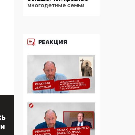
многодетные семьи
05:00, 13 Июня 2026
Разбор учебника
Обществознания под
редакцией Медведева:
РЕАКЦИЯ
суверенитет,
традиционные
ценности и немного
двоемыслия
11:53, 09 Июня 2026
Прокуратура наконец
увидела
экстремистскую
деятельность ИИТО
ЮНЕСКО в России, но
СЬ
цифроглобалисты
ТИ
продолжают
определять повестку в