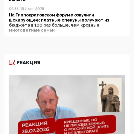
06:38, 19 Июня 2026
На Гиппократовском форуме озвучили
шокирующее: платные опекуны получают из
бюджета в 100 раз больше, чем кровные
многодетные семьи
05:00, 13 Июня 2026
Разбор учебника Обществознания под редакцией
Медведева: суверенитет, традиционные ценности
и немного двоемыслия
РЕАКЦИЯ
11:53, 09 Июня 2026
Прокуратура наконец увидела экстремистскую
деятельность ИИТО ЮНЕСКО в России, но
цифроглобалисты продолжают определять
повестку в образовании
09:43, 01 Июня 2026
5G за счет здоровья граждан: Минцифры намерено
отобрать у регионов и муниципалитетов право
защищать жилые дома и социальные объекты от
ЭМИ
05:58, 26 Мая 2026
Роскомнадзор освободили от борца с