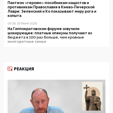
Пантеон «героям»-пособникам нацистов и
противникам Православия в Киево-Печерской
Лавре: Зеленский и Ко показывают миру рога и
копыта
06:38, 19 Июня 2026
На Гиппократовском форуме озвучили
шокирующее: платные опекуны получают из
бюджета в 100 раз больше, чем кровные
многодетные семьи
05:00, 13 Июня 2026
Разбор учебника Обществознания под редакцией
Медведева: суверенитет, традиционные ценности
и немного двоемыслия
РЕАКЦИЯ
11:53, 09 Июня 2026
Прокуратура наконец увидела экстремистскую
деятельность ИИТО ЮНЕСКО в России, но
цифроглобалисты продолжают определять
повестку в образовании
09:43, 01 Июня 2026
5G за счет здоровья граждан: Минцифры намерено
отобрать у регионов и муниципалитетов право
защищать жилые дома и социальные объекты от