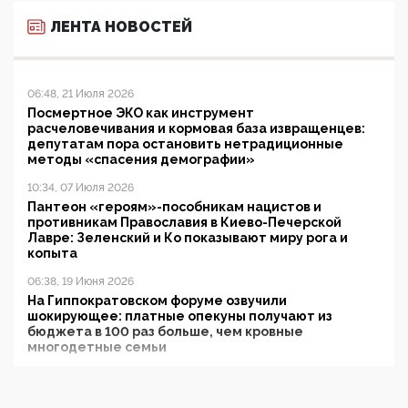
ЛЕНТА НОВОСТЕЙ
06:48, 21 Июля 2026
Посмертное ЭКО как инструмент
расчеловечивания и кормовая база извращенцев:
депутатам пора остановить нетрадиционные
методы «спасения демографии»
10:34, 07 Июля 2026
Пантеон «героям»-пособникам нацистов и
противникам Православия в Киево-Печерской
Лавре: Зеленский и Ко показывают миру рога и
копыта
06:38, 19 Июня 2026
На Гиппократовском форуме озвучили
шокирующее: платные опекуны получают из
бюджета в 100 раз больше, чем кровные
многодетные семьи
05:00, 13 Июня 2026
Разбор учебника Обществознания под редакцией