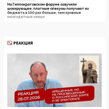
На Гиппократовском форуме озвучили
шокирующее: платные опекуны получают из
бюджета в 100 раз больше, чем кровные
многодетные семьи
05:00, 13 Июня 2026
Разбор учебника Обществознания под редакцией
Медведева: суверенитет, традиционные ценности
и немного двоемыслия
РЕАКЦИЯ
11:53, 09 Июня 2026
Прокуратура наконец увидела экстремистскую
деятельность ИИТО ЮНЕСКО в России, но
цифроглобалисты продолжают определять
повестку в образовании
09:43, 01 Июня 2026
5G за счет здоровья граждан: Минцифры намерено
отобрать у регионов и муниципалитетов право
защищать жилые дома и социальные объекты от
ЭМИ
05:58, 26 Мая 2026
Роскомнадзор освободили от борца с
деструктивным и опасным контентом