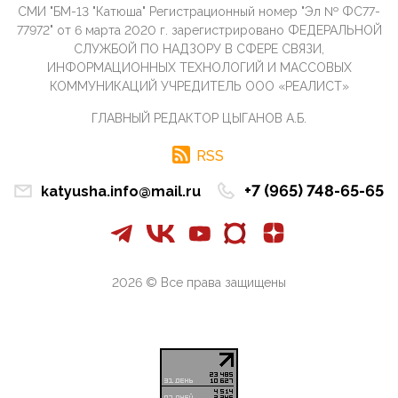
СМИ "БМ-13 "Катюша" Регистрационный номер "Эл № ФС77-
09:40, 10 Апреля 2026
77972" от 6 марта 2020 г. зарегистрировано ФЕДЕРАЛЬНОЙ
Честно говоря, ситуация с продвижением через
СЛУЖБОЙ ПО НАДЗОРУ В СФЕРЕ СВЯЗИ,
российские крупнейшие СМИ персоны Эррола
ИНФОРМАЦИОННЫХ ТЕХНОЛОГИЙ И МАССОВЫХ
Маска (отца Ил...
КОММУНИКАЦИЙ УЧРЕДИТЕЛЬ ООО «РЕАЛИСТ»
07:11, 10 Апреля 2026
ГЛАВНЫЙ РЕДАКТОР ЦЫГАНОВ А.Б.
Те, кто стоят за массовым завозом в Россию
инокультурных мигрантов, в общем-то понимают,
что делают ...
RSS
09:34, 09 Апреля 2026
+7 (965) 748-65-65
katyusha.info@mail.ru
Благодаря знакомым, стали известны подробности
истории с белгородскими "Орланами",которые
сбили свыш...
09:01, 09 Апреля 2026
Снова о главном на фронте. Противник вновь
2026 © Все права защищены
захватил "малое небо" на украинском ТВД.
Противник расшир...
08:05, 09 Апреля 2026
В Национальной системе платежных карт (НСПК)
заботливо уточниили, что ИНН при переводах по
СБП не ну...