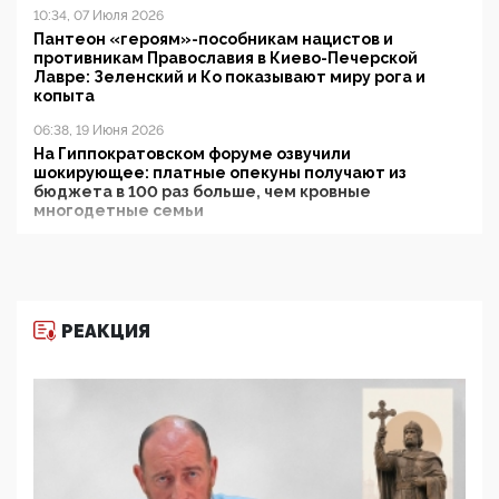
10:34, 07 Июля 2026
Пантеон «героям»-пособникам нацистов и
противникам Православия в Киево-Печерской
Лавре: Зеленский и Ко показывают миру рога и
копыта
06:38, 19 Июня 2026
На Гиппократовском форуме озвучили
шокирующее: платные опекуны получают из
бюджета в 100 раз больше, чем кровные
многодетные семьи
05:00, 13 Июня 2026
Разбор учебника Обществознания под редакцией
Медведева: суверенитет, традиционные ценности
и немного двоемыслия
РЕАКЦИЯ
11:53, 09 Июня 2026
Прокуратура наконец увидела экстремистскую
деятельность ИИТО ЮНЕСКО в России, но
цифроглобалисты продолжают определять
повестку в образовании
09:43, 01 Июня 2026
5G за счет здоровья граждан: Минцифры намерено
отобрать у регионов и муниципалитетов право