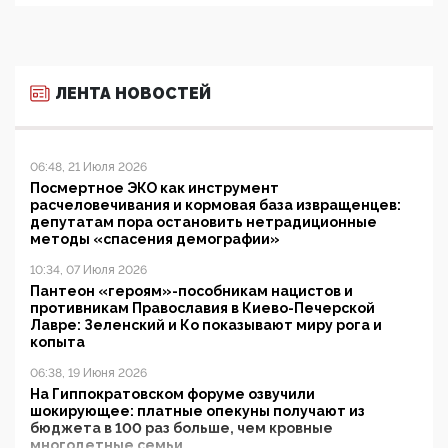
ЛЕНТА НОВОСТЕЙ
06:48, 21 Июля 2026
Посмертное ЭКО как инструмент
расчеловечивания и кормовая база извращенцев:
депутатам пора остановить нетрадиционные
методы «спасения демографии»
10:34, 07 Июля 2026
Пантеон «героям»-пособникам нацистов и
противникам Православия в Киево-Печерской
Лавре: Зеленский и Ко показывают миру рога и
копыта
06:38, 19 Июня 2026
На Гиппократовском форуме озвучили
шокирующее: платные опекуны получают из
бюджета в 100 раз больше, чем кровные
многодетные семьи