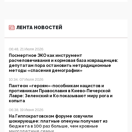
ЛЕНТА НОВОСТЕЙ
06:48, 21 Июля 2026
Посмертное ЭКО как инструмент
расчеловечивания и кормовая база извращенцев:
депутатам пора остановить нетрадиционные
методы «спасения демографии»
10:34, 07 Июля 2026
Пантеон «героям»-пособникам нацистов и
противникам Православия в Киево-Печерской
Лавре: Зеленский и Ко показывают миру рога и
копыта
06:38, 19 Июня 2026
На Гиппократовском форуме озвучили
шокирующее: платные опекуны получают из
бюджета в 100 раз больше, чем кровные
многодетные семьи