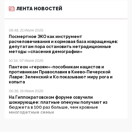
ЛЕНТА НОВОСТЕЙ
06:48, 21 Июля 2026
Посмертное ЭКО как инструмент
расчеловечивания и кормовая база извращенцев:
депутатам пора остановить нетрадиционные
методы «спасения демографии»
10:34, 07 Июля 2026
Пантеон «героям»-пособникам нацистов и
противникам Православия в Киево-Печерской
Лавре: Зеленский и Ко показывают миру рога и
копыта
06:38, 19 Июня 2026
На Гиппократовском форуме озвучили
шокирующее: платные опекуны получают из
бюджета в 100 раз больше, чем кровные
многодетные семьи
05:00, 13 Июня 2026
Разбор учебника Обществознания под редакцией