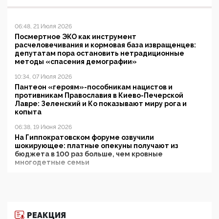
06:48, 21 Июля 2026
Посмертное ЭКО как инструмент
расчеловечивания и кормовая база извращенцев:
депутатам пора остановить нетрадиционные
методы «спасения демографии»
10:34, 07 Июля 2026
Пантеон «героям»-пособникам нацистов и
противникам Православия в Киево-Печерской
Лавре: Зеленский и Ко показывают миру рога и
копыта
06:38, 19 Июня 2026
На Гиппократовском форуме озвучили
шокирующее: платные опекуны получают из
бюджета в 100 раз больше, чем кровные
многодетные семьи
05:00, 13 Июня 2026
Разбор учебника Обществознания под редакцией
Медведева: суверенитет, традиционные ценности
и немного двоемыслия
РЕАКЦИЯ