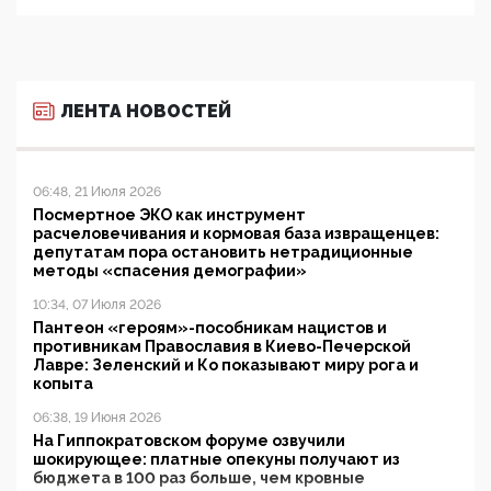
ЛЕНТА НОВОСТЕЙ
06:48, 21 Июля 2026
Посмертное ЭКО как инструмент
расчеловечивания и кормовая база извращенцев:
депутатам пора остановить нетрадиционные
методы «спасения демографии»
10:34, 07 Июля 2026
Пантеон «героям»-пособникам нацистов и
противникам Православия в Киево-Печерской
Лавре: Зеленский и Ко показывают миру рога и
копыта
06:38, 19 Июня 2026
На Гиппократовском форуме озвучили
шокирующее: платные опекуны получают из
бюджета в 100 раз больше, чем кровные