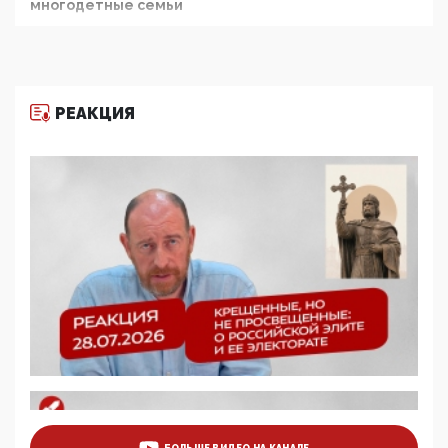
многодетные семьи
05:00, 13 Июня 2026
Разбор учебника Обществознания под редакцией
Медведева: суверенитет, традиционные ценности
и немного двоемыслия
РЕАКЦИЯ
11:53, 09 Июня 2026
Прокуратура наконец увидела экстремистскую
деятельность ИИТО ЮНЕСКО в России, но
цифроглобалисты продолжают определять
повестку в образовании
09:43, 01 Июня 2026
5G за счет здоровья граждан: Минцифры намерено
отобрать у регионов и муниципалитетов право
защищать жилые дома и социальные объекты от
ЭМИ
05:58, 26 Мая 2026
Роскомнадзор освободили от борца с
деструктивным и опасным контентом
07:39, 25 Мая 2026
Манифест против семьи и традиционных
ценностей: «Новые люди» поднимают электорат
БОЛЬШЕ ВИДЕО НА КАНАЛЕ