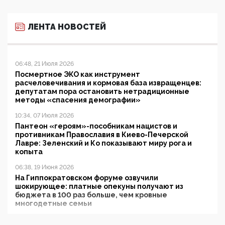
ЛЕНТА НОВОСТЕЙ
06:48, 21 Июля 2026
Посмертное ЭКО как инструмент
расчеловечивания и кормовая база извращенцев:
депутатам пора остановить нетрадиционные
методы «спасения демографии»
10:34, 07 Июля 2026
Пантеон «героям»-пособникам нацистов и
противникам Православия в Киево-Печерской
Лавре: Зеленский и Ко показывают миру рога и
копыта
06:38, 19 Июня 2026
На Гиппократовском форуме озвучили
шокирующее: платные опекуны получают из
бюджета в 100 раз больше, чем кровные
многодетные семьи
05:00, 13 Июня 2026