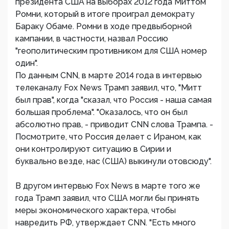
президента США на выборах 2012 года Миттом
Ромни, который в итоге проиграл демократу
Бараку Обаме. Ромни в ходе предвыборной
кампании, в частности, назвал Россию
"геополитическим противником для США номер
один".
По данным CNN, в марте 2014 года в интервью
телеканалу Fox News Трамп заявил, что, "Митт
был прав", когда "сказал, что Россия - наша самая
большая проблема". "Оказалось, что он был
абсолютно прав, - приводит CNN слова Трампа. -
Посмотрите, что Россия делает с Ираном, как
они контролируют ситуацию в Сирии и
буквально везде, нас (США) выкинули отовсюду".
В другом интервью Fox News в марте того же
года Трамп заявил, что США могли бы принять
меры экономического характера, чтобы
навредить РФ, утверждает CNN. "Есть много