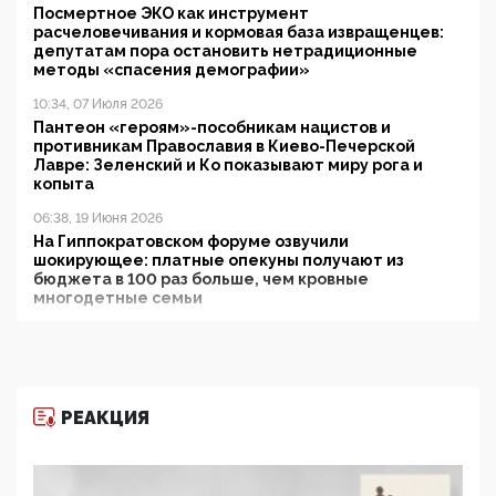
Посмертное ЭКО как инструмент
расчеловечивания и кормовая база извращенцев:
депутатам пора остановить нетрадиционные
методы «спасения демографии»
10:34, 07 Июля 2026
Пантеон «героям»-пособникам нацистов и
противникам Православия в Киево-Печерской
Лавре: Зеленский и Ко показывают миру рога и
копыта
06:38, 19 Июня 2026
На Гиппократовском форуме озвучили
шокирующее: платные опекуны получают из
бюджета в 100 раз больше, чем кровные
многодетные семьи
05:00, 13 Июня 2026
Разбор учебника Обществознания под редакцией
Медведева: суверенитет, традиционные ценности
и немного двоемыслия
РЕАКЦИЯ
11:53, 09 Июня 2026
Прокуратура наконец увидела экстремистскую
деятельность ИИТО ЮНЕСКО в России, но
цифроглобалисты продолжают определять