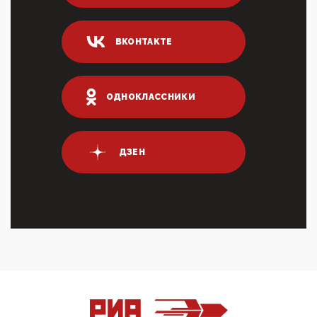
Он это ...
04:47, 10 Апреля 2026
ВКОНТАКТЕ
ИНН для переводов по СБП это первый шаг из
логических двухЗаполнение ИНН при любых
переводах по ...
03:35, 10 Апреля 2026
ОДНОКЛАССНИКИ
Суммарное вознаграждение менеджменту в 15
крупных банках по итогам 2025 года превысило 63
млрд руб. ...
03:01, 10 Апреля 2026
ДЗЕН
Террорист и убийца Буданов вальяжно сообщил,
что союзники просили Киев не наносить удары по
энергети...
01:54, 10 Апреля 2026
ПрезидентПутинвчера вечером обьявил
Пасхальное перемирие с 16 часов субботы до конца
дня Воскресен...
01:09, 10 Апреля 2026
Цифроконцлагерь работает только на
входМошенники активно пользуются аккаунтами на
Госуслугах уме...