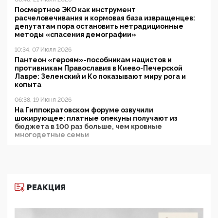
Посмертное ЭКО как инструмент
расчеловечивания и кормовая база извращенцев:
депутатам пора остановить нетрадиционные
методы «спасения демографии»
10:34, 07 Июля 2026
Пантеон «героям»-пособникам нацистов и
противникам Православия в Киево-Печерской
Лавре: Зеленский и Ко показывают миру рога и
копыта
06:38, 19 Июня 2026
На Гиппократовском форуме озвучили
шокирующее: платные опекуны получают из
бюджета в 100 раз больше, чем кровные
многодетные семьи
05:00, 13 Июня 2026
Разбор учебника Обществознания под редакцией
Медведева: суверенитет, традиционные ценности
и немного двоемыслия
РЕАКЦИЯ
11:53, 09 Июня 2026
Прокуратура наконец увидела экстремистскую
деятельность ИИТО ЮНЕСКО в России, но