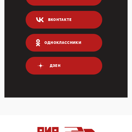
Он это ...
04:47, 10 Апреля 2026
ВКОНТАКТЕ
ИНН для переводов по СБП это первый шаг из
логических двухЗаполнение ИНН при любых
переводах по ...
03:35, 10 Апреля 2026
ОДНОКЛАССНИКИ
Суммарное вознаграждение менеджменту в 15
крупных банках по итогам 2025 года превысило 63
млрд руб. ...
03:01, 10 Апреля 2026
ДЗЕН
Террорист и убийца Буданов вальяжно сообщил,
что союзники просили Киев не наносить удары по
энергети...
01:54, 10 Апреля 2026
ПрезидентПутинвчера вечером обьявил
Пасхальное перемирие с 16 часов субботы до конца
дня Воскресен...
01:09, 10 Апреля 2026
Цифроконцлагерь работает только на
входМошенники активно пользуются аккаунтами на
Госуслугах уме...