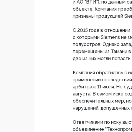
и АО "ВТИ"), по данным 
объекте. Компания преоб
признаны продукцией Sie
С 2015 года в отношении
с которыми Siemens не м
полуостров. Однако зап
перемещены из Тамани в 
две из них могли попасть
Компания обратилась с и
применении последствий
арбитраж 11 июля. Но су
августа. В самом иске с
обеспечительных мер, но
нарушений, допущенных п
Ответчиками по иску вы
объединение "Технопромэ