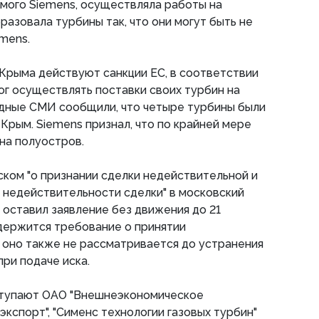
самого Siemens, осуществляла работы на
разовала турбины так, что они могут быть не
mens.
 Крыма действуют санкции ЕС, в соответствии
ог осуществлять поставки своих турбин на
адные СМИ сообщили, что четыре турбины были
Крым. Siemens признал, что по крайней мере
 на полуостров.
ском "о признании сделки недействительной и
 недействительности сделки" в московский
д оставил заявление без движения до 21
одержится требование о принятии
 оно также не рассматривается до устранения
ри подаче иска.
ступают ОАО "Внешнеэкономическое
кспорт", "Сименс технологии газовых турбин"