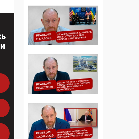
Манифест против
семьи и традиционных
ценностей: «Новые
люди» поднимают
электорат феминисток
на битву с
СЬ
мужчинами-«бабуинам
ТИ
и»
05:08, 15 Мая 2026
Эзотерика,
инфоцыганство и
лженаука под ширмой
защиты традиционных
ценностей: кто и с чем
выступал на форуме
«Россия 809. Традиции
будущего»
09:40, 06 Мая 2026