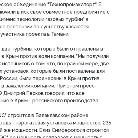
ское объединение "Технопромэкспорт". В
ключили в иск свое совместное предприятие с
Сименс технологии газовых турбин" в
се претензии по существу касаются
участника проекта в Тамани.
 две турбины, которые были отправлены в
 в Крым против воли компании. "Мы получили
источников о том, что, по крайней мере, две
х установок, которые были поставлены для
е России, были перенесены в Крым против
ь в заявлении компании. При этом пресс-
 Дмитрий Песков говорил, что все
ие в Крым - российского производства.
С" строится в Балаклавском районе
редь - парогазовая установка мощностью 235
ой же мощности. Близ Симферополя строится
ЭС", ее мощность совпадает с мощностью