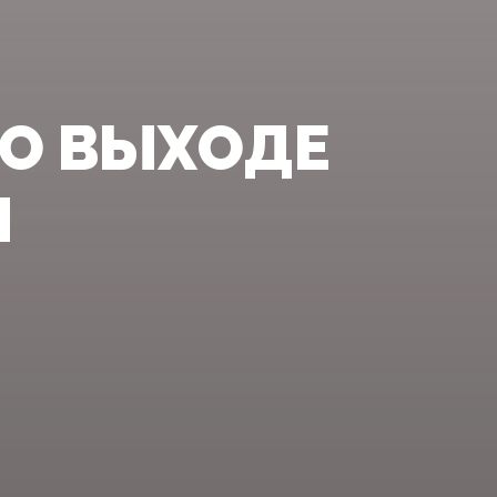
 О ВЫХОДЕ
И