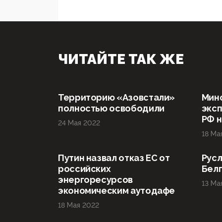
ЧИТАЙТЕ ТАК ЖЕ
Территорию «Азовстали»
Мин
полностью освободили
эксп
РФ н
24 Мая 2022
18 Ма
Путин назвал отказ ЕС от
Русл
российских
Бел
энергоресурсов
13 Ма
экономическим аутодафе
18 Мая 2022