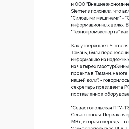
и ООО "Внешнеэкономиче
Siemens поясняли, что в
"Силовыми машинами" - "
информационных целях. В
"Технопромэкспорта" как 
Как утверждает Siemens,
Тамань, были перенесены
информацию из надежных 
из четырех газотурбинны
проекта в Тамани, на юг
нашей воли", - говорилос
секретарь президента РФ
поставленное оборудован
"Севастопольская ПГУ-ТЭ
Севастополя. Первая оче
МВт, вторая очередь - т
"Симферопольская ПГУ-Т