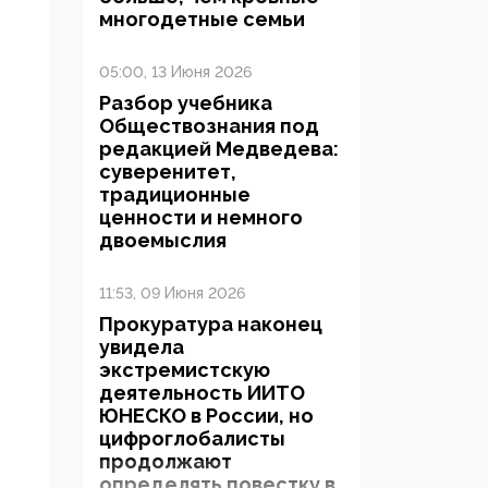
многодетные семьи
05:00, 13 Июня 2026
Разбор учебника
Обществознания под
редакцией Медведева:
суверенитет,
традиционные
ценности и немного
двоемыслия
11:53, 09 Июня 2026
Прокуратура наконец
увидела
экстремистскую
деятельность ИИТО
ЮНЕСКО в России, но
цифроглобалисты
продолжают
определять повестку в