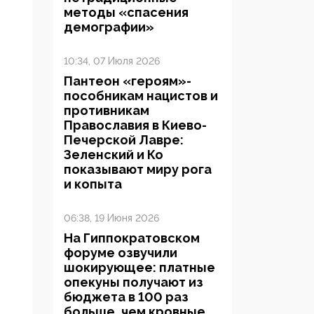
методы «спасения
демографии»
10:34, 07 Июля 2026
Пантеон «героям»-
пособникам нацистов и
противникам
Православия в Киево-
Печерской Лавре:
Зеленский и Ко
показывают миру рога
и копыта
06:38, 19 Июня 2026
На Гиппократовском
форуме озвучили
шокирующее: платные
опекуны получают из
бюджета в 100 раз
больше, чем кровные