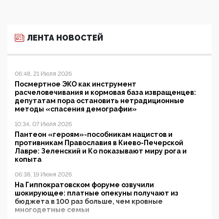
ЛЕНТА НОВОСТЕЙ
06:48, 21 Июля 2026
Посмертное ЭКО как инструмент
расчеловечивания и кормовая база извращенцев:
депутатам пора остановить нетрадиционные
методы «спасения демографии»
10:34, 07 Июля 2026
Пантеон «героям»-пособникам нацистов и
противникам Православия в Киево-Печерской
Лавре: Зеленский и Ко показывают миру рога и
копыта
06:38, 19 Июня 2026
На Гиппократовском форуме озвучили
шокирующее: платные опекуны получают из
бюджета в 100 раз больше, чем кровные
многодетные семьи