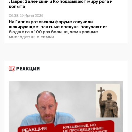
Лавре: Зеленский и Ко показывают миру рога и
копыта
06:38, 19 Июня 2026
На Гиппократовском форуме озвучили
шокирующее: платные опекуны получают из
бюджета в 100 раз больше, чем кровные
многодетные семьи
05:00, 13 Июня 2026
Разбор учебника Обществознания под редакцией
Медведева: суверенитет, традиционные ценности
и немного двоемыслия
РЕАКЦИЯ
11:53, 09 Июня 2026
Прокуратура наконец увидела экстремистскую
деятельность ИИТО ЮНЕСКО в России, но
цифроглобалисты продолжают определять
повестку в образовании
09:43, 01 Июня 2026
5G за счет здоровья граждан: Минцифры намерено
отобрать у регионов и муниципалитетов право
защищать жилые дома и социальные объекты от
ЭМИ