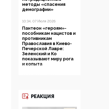
методы «спасения
демографии»
10:34, 07 Июля 2026
Пантеон «героям»-
пособникам нацистов и
противникам
Православия в Киево-
Печерской Лавре:
Зеленский и Ко
показывают миру рога
и копыта
06:38, 19 Июня 2026
На Гиппократовском
форуме озвучили
шокирующее: платные
РЕАКЦИЯ
опекуны получают из
бюджета в 100 раз
больше, чем кровные