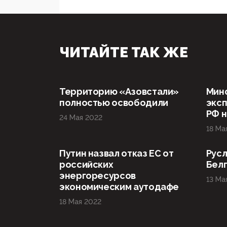
ЧИТАЙТЕ ТАК ЖЕ
Территорию «Азовстали»
Мин
полностью освободили
эксп
РФ н
24 Мая 2022
18 Ма
Путин назвал отказ ЕС от
Русл
российских
Бел
энергоресурсов
13 Ма
экономическим аутодафе
18 Мая 2022