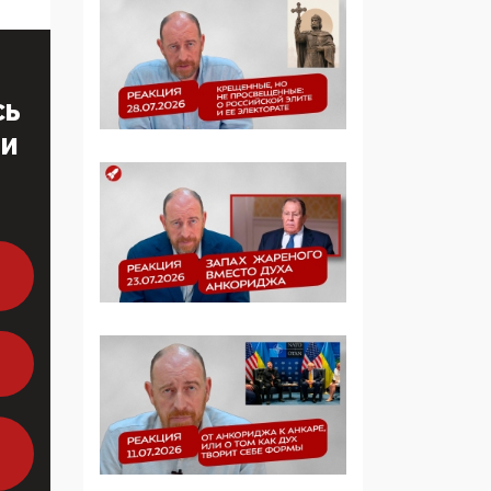
многодетные семьи
05:00, 13 Июня 2026
Разбор учебника
СЬ
Обществознания под
ТИ
редакцией Медведева:
суверенитет,
традиционные
ценности и немного
двоемыслия
11:53, 09 Июня 2026
Прокуратура наконец
увидела
экстремистскую
деятельность ИИТО
ЮНЕСКО в России, но
цифроглобалисты
продолжают
определять повестку в