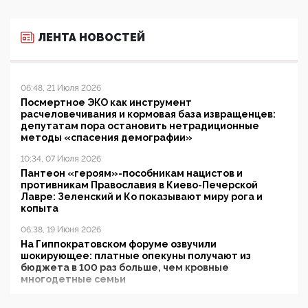
ЛЕНТА НОВОСТЕЙ
06:48, 21 Июля 2026
Посмертное ЭКО как инструмент
расчеловечивания и кормовая база извращенцев:
депутатам пора остановить нетрадиционные
методы «спасения демографии»
10:34, 07 Июля 2026
Пантеон «героям»-пособникам нацистов и
противникам Православия в Киево-Печерской
Лавре: Зеленский и Ко показывают миру рога и
копыта
06:38, 19 Июня 2026
На Гиппократовском форуме озвучили
шокирующее: платные опекуны получают из
бюджета в 100 раз больше, чем кровные
многодетные семьи
05:00, 13 Июня 2026